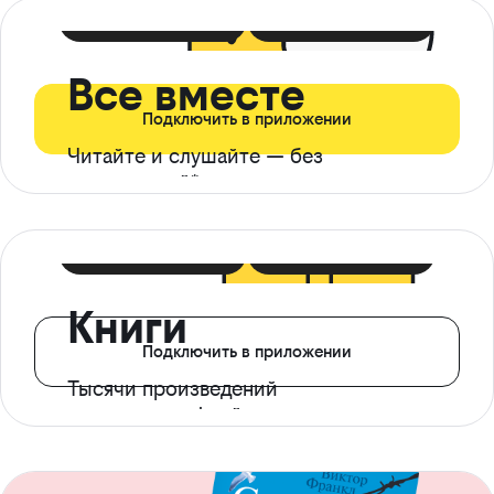
399 ₽ в мес
21 ₽ в день
Все вместе
Подключить в приложении
Читайте и слушайте — без
ограничений*
299 ₽ в мес
14 ₽ в день
Книги
Подключить в приложении
Тысячи произведений
с доступом офлайн