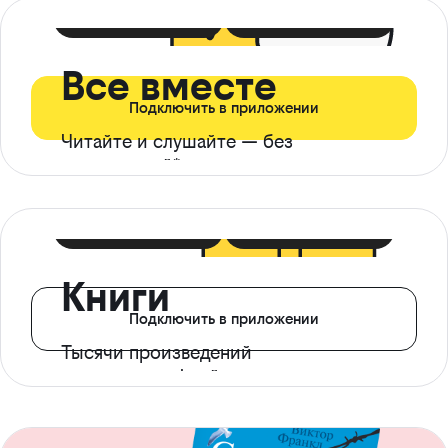
399 ₽ в мес
21 ₽ в день
Все вместе
Подключить в приложении
Читайте и слушайте — без
ограничений*
299 ₽ в мес
14 ₽ в день
Книги
Подключить в приложении
Тысячи произведений
с доступом офлайн