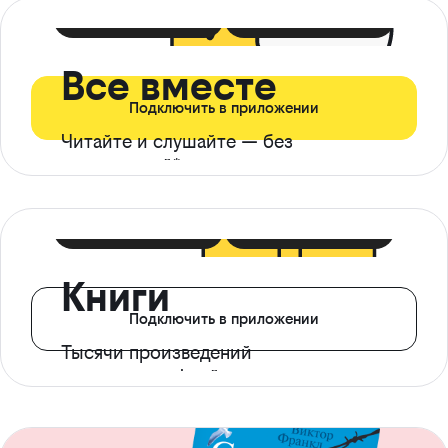
399 ₽ в мес
21 ₽ в день
Все вместе
Подключить в приложении
Читайте и слушайте — без
ограничений*
299 ₽ в мес
14 ₽ в день
Книги
Подключить в приложении
Тысячи произведений
с доступом офлайн