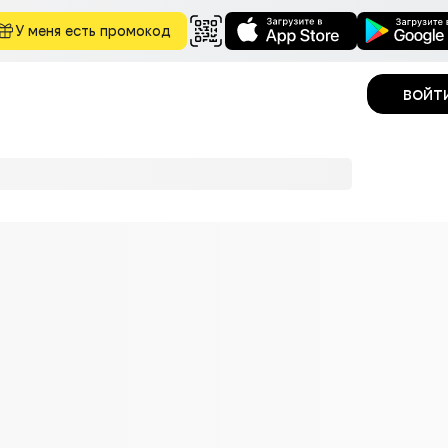
У меня есть промокод
войт