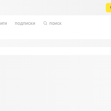
иги
подписки
поиск