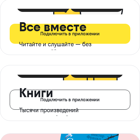
399 ₽ в мес
21 ₽ в день
Все вместе
Подключить в приложении
Читайте и слушайте — без
ограничений*
299 ₽ в мес
14 ₽ в день
Книги
Подключить в приложении
Тысячи произведений
с доступом офлайн