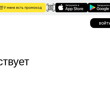
У меня есть промокод
войт
ствует