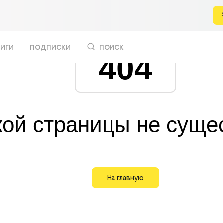
иги
подписки
поиск
404
кой страницы не суще
На главную