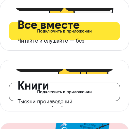
399 ₽ в мес
21 ₽ в день
Все вместе
Подключить в приложении
Читайте и слушайте — без
ограничений*
299 ₽ в мес
14 ₽ в день
Книги
Подключить в приложении
Тысячи произведений
с доступом офлайн