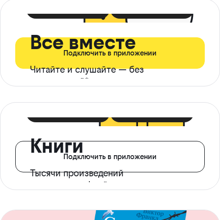
399 ₽ в мес
21 ₽ в день
Все вместе
Подключить в приложении
Читайте и слушайте — без
ограничений*
299 ₽ в мес
14 ₽ в день
Книги
Подключить в приложении
Тысячи произведений
с доступом офлайн