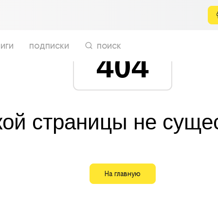
иги
подписки
поиск
404
кой страницы не суще
На главную