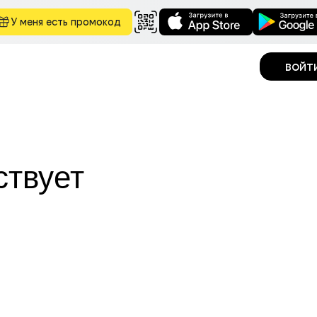
У меня есть промокод
войт
ствует