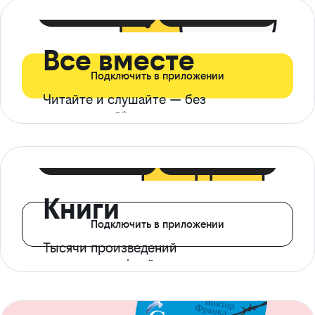
399 ₽ в мес
21 ₽ в день
Все вместе
Подключить в приложении
Читайте и слушайте — без
ограничений*
299 ₽ в мес
14 ₽ в день
Книги
Подключить в приложении
Тысячи произведений
с доступом офлайн