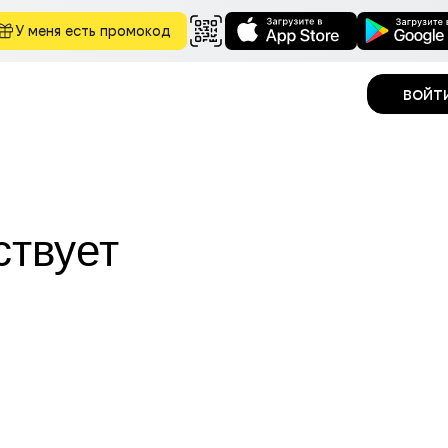
У меня есть промокод
войт
ствует