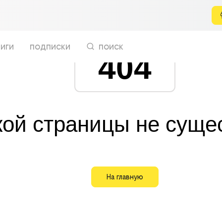
иги
подписки
поиск
404
кой страницы не суще
На главную