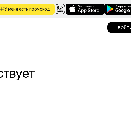
У меня есть промокод
войт
ствует