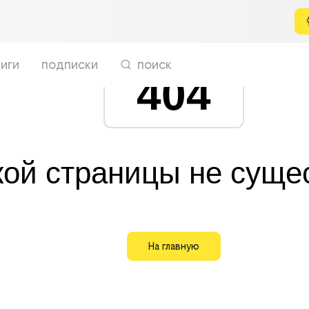
иги
подписки
поиск
404
кой страницы не суще
На главную