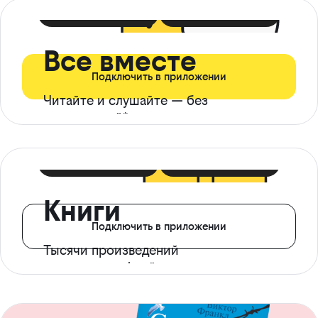
399 ₽ в мес
21 ₽ в день
Все вместе
Подключить в приложении
Читайте и слушайте — без
ограничений*
299 ₽ в мес
14 ₽ в день
Книги
Подключить в приложении
Тысячи произведений
с доступом офлайн