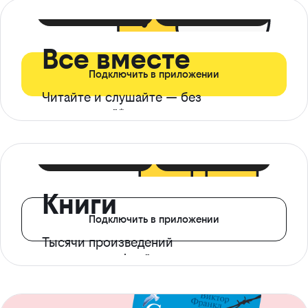
399 ₽ в мес
21 ₽ в день
Все вместе
Подключить в приложении
Читайте и слушайте — без
ограничений*
299 ₽ в мес
14 ₽ в день
Книги
Подключить в приложении
Тысячи произведений
с доступом офлайн