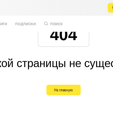
иги
подписки
поиск
404
кой страницы не суще
На главную