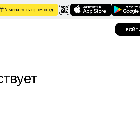
У меня есть промокод
войт
ствует