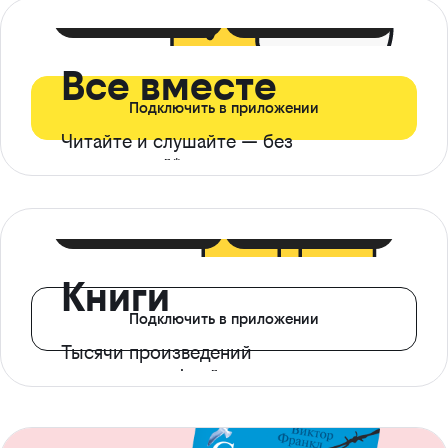
399 ₽ в мес
21 ₽ в день
Все вместе
Подключить в приложении
Читайте и слушайте — без
ограничений*
299 ₽ в мес
14 ₽ в день
Книги
Подключить в приложении
Тысячи произведений
с доступом офлайн