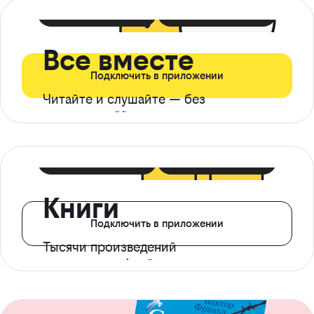
399 ₽ в мес
21 ₽ в день
Все вместе
Подключить в приложении
Читайте и слушайте — без
ограничений*
299 ₽ в мес
14 ₽ в день
Книги
Подключить в приложении
Тысячи произведений
с доступом офлайн