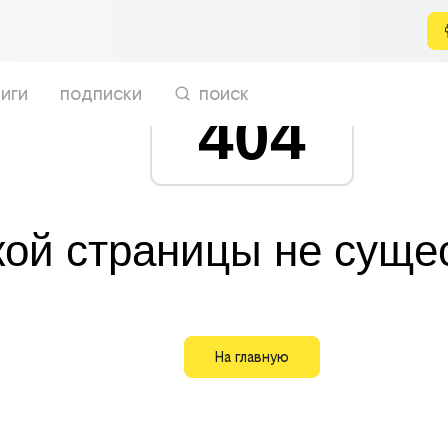
иги
подписки
поиск
404
кой страницы не суще
На главную