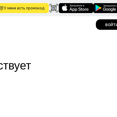
У меня есть промокод
войт
ствует