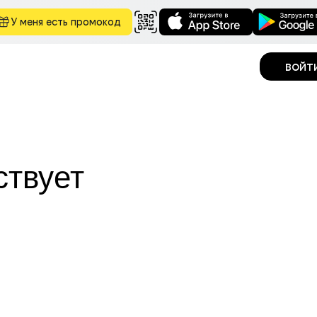
У меня есть промокод
войт
ствует