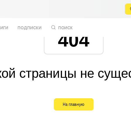
иги
подписки
поиск
404
кой страницы не суще
На главную