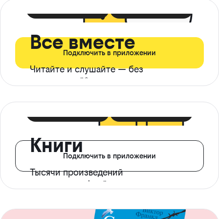
399 ₽ в мес
21 ₽ в день
Все вместе
Подключить в приложении
Читайте и слушайте — без
ограничений*
299 ₽ в мес
14 ₽ в день
Книги
Подключить в приложении
Тысячи произведений
с доступом офлайн