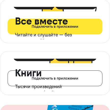
399 ₽ в мес
21 ₽ в день
Все вместе
Подключить в приложении
Читайте и слушайте — без
ограничений*
299 ₽ в мес
14 ₽ в день
Книги
Подключить в приложении
Тысячи произведений
с доступом офлайн