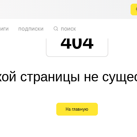
иги
подписки
поиск
404
кой страницы не суще
На главную