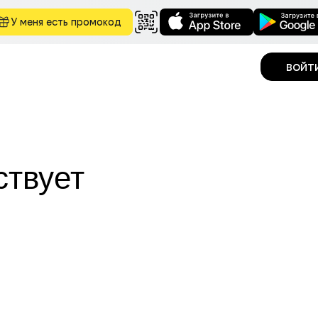
У меня есть промокод
войт
ствует