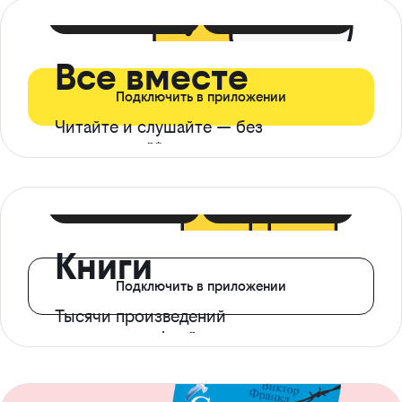
399 ₽ в мес
21 ₽ в день
Все вместе
Подключить в приложении
Читайте и слушайте — без
ограничений*
299 ₽ в мес
14 ₽ в день
Книги
Подключить в приложении
Тысячи произведений
с доступом офлайн