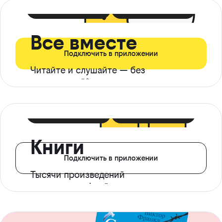
399 ₽ в мес
21 ₽ в день
Все вместе
Подключить в приложении
Читайте и слушайте — без
ограничений*
299 ₽ в мес
14 ₽ в день
Книги
Подключить в приложении
Тысячи произведений
с доступом офлайн