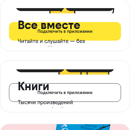
399 ₽ в мес
21 ₽ в день
Все вместе
Подключить в приложении
Читайте и слушайте — без
ограничений*
299 ₽ в мес
14 ₽ в день
Книги
Подключить в приложении
Тысячи произведений
с доступом офлайн