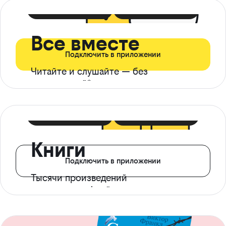
399 ₽ в мес
21 ₽ в день
Все вместе
Подключить в приложении
Читайте и слушайте — без
ограничений*
299 ₽ в мес
14 ₽ в день
Книги
Подключить в приложении
Тысячи произведений
с доступом офлайн