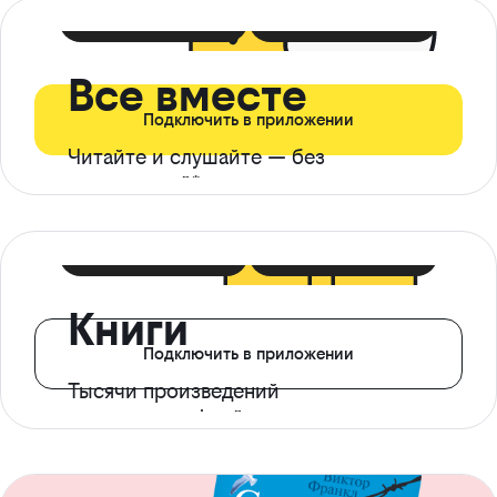
399 ₽ в мес
21 ₽ в день
Все вместе
Подключить в приложении
Читайте и слушайте — без
ограничений*
299 ₽ в мес
14 ₽ в день
Книги
Подключить в приложении
Тысячи произведений
с доступом офлайн