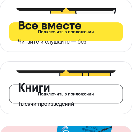
399 ₽ в мес
21 ₽ в день
Все вместе
Подключить в приложении
Читайте и слушайте — без
ограничений*
299 ₽ в мес
14 ₽ в день
Книги
Подключить в приложении
Тысячи произведений
с доступом офлайн