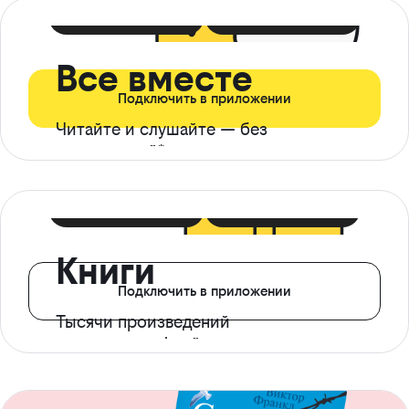
399 ₽ в мес
21 ₽ в день
Все вместе
Подключить в приложении
Читайте и слушайте — без
ограничений*
299 ₽ в мес
14 ₽ в день
Книги
Подключить в приложении
Тысячи произведений
с доступом офлайн