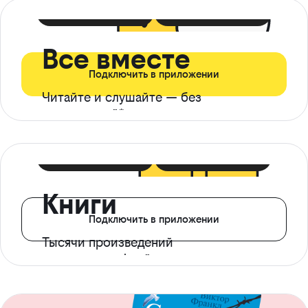
399 ₽ в мес
21 ₽ в день
Все вместе
Подключить в приложении
Читайте и слушайте — без
ограничений*
299 ₽ в мес
14 ₽ в день
Книги
Подключить в приложении
Тысячи произведений
с доступом офлайн