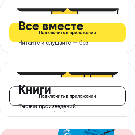
399 ₽ в мес
21 ₽ в день
Все вместе
Подключить в приложении
Читайте и слушайте — без
ограничений*
299 ₽ в мес
14 ₽ в день
Книги
Подключить в приложении
Тысячи произведений
с доступом офлайн