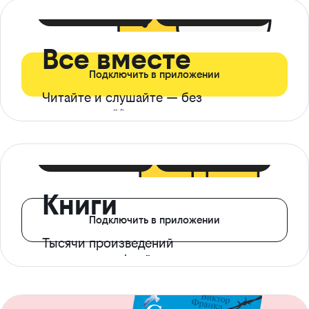
399 ₽ в мес
21 ₽ в день
Все вместе
Подключить в приложении
Читайте и слушайте — без
ограничений*
299 ₽ в мес
14 ₽ в день
Книги
Подключить в приложении
Тысячи произведений
с доступом офлайн