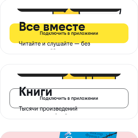
399 ₽ в мес
21 ₽ в день
Все вместе
Подключить в приложении
Читайте и слушайте — без
ограничений*
299 ₽ в мес
14 ₽ в день
Книги
Подключить в приложении
Тысячи произведений
с доступом офлайн