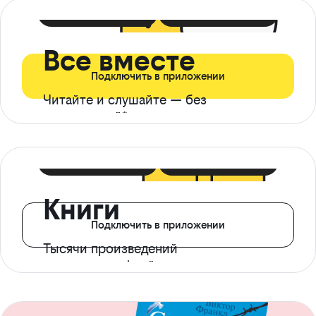
399 ₽ в мес
21 ₽ в день
Все вместе
Подключить в приложении
Читайте и слушайте — без
ограничений*
299 ₽ в мес
14 ₽ в день
Книги
Подключить в приложении
Тысячи произведений
с доступом офлайн