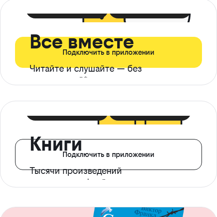
399 ₽ в мес
21 ₽ в день
Все вместе
Подключить в приложении
Читайте и слушайте — без
ограничений*
299 ₽ в мес
14 ₽ в день
Книги
Подключить в приложении
Тысячи произведений
с доступом офлайн