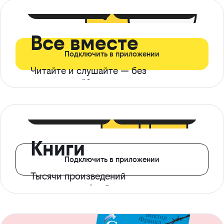
399 ₽ в мес
21 ₽ в день
Все вместе
Подключить в приложении
Читайте и слушайте — без
ограничений*
299 ₽ в мес
14 ₽ в день
Книги
Подключить в приложении
Тысячи произведений
с доступом офлайн