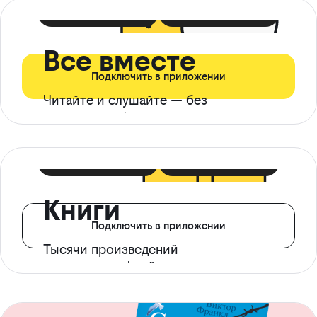
399 ₽ в мес
21 ₽ в день
Все вместе
Подключить в приложении
Читайте и слушайте — без
ограничений*
299 ₽ в мес
14 ₽ в день
Книги
Подключить в приложении
Тысячи произведений
с доступом офлайн