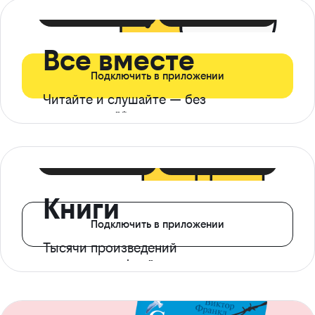
399 ₽ в мес
21 ₽ в день
Все вместе
Подключить в приложении
Читайте и слушайте — без
ограничений*
299 ₽ в мес
14 ₽ в день
Книги
Подключить в приложении
Тысячи произведений
с доступом офлайн