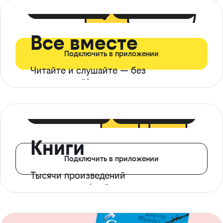
399 ₽ в мес
21 ₽ в день
Все вместе
Подключить в приложении
Читайте и слушайте — без
ограничений*
299 ₽ в мес
14 ₽ в день
Книги
Подключить в приложении
Тысячи произведений
с доступом офлайн