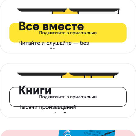
399 ₽ в мес
21 ₽ в день
Все вместе
Подключить в приложении
Читайте и слушайте — без
ограничений*
299 ₽ в мес
14 ₽ в день
Книги
Подключить в приложении
Тысячи произведений
с доступом офлайн