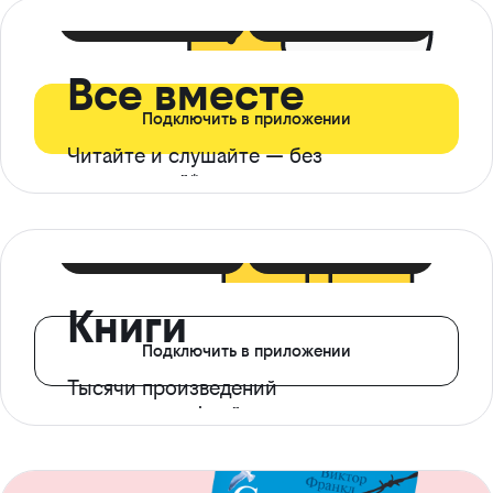
399 ₽ в мес
21 ₽ в день
Все вместе
Подключить в приложении
Читайте и слушайте — без
ограничений*
299 ₽ в мес
14 ₽ в день
Книги
Подключить в приложении
Тысячи произведений
с доступом офлайн