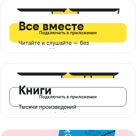
399 ₽ в мес
21 ₽ в день
Все вместе
Подключить в приложении
Читайте и слушайте — без
ограничений*
299 ₽ в мес
14 ₽ в день
Книги
Подключить в приложении
Тысячи произведений
с доступом офлайн