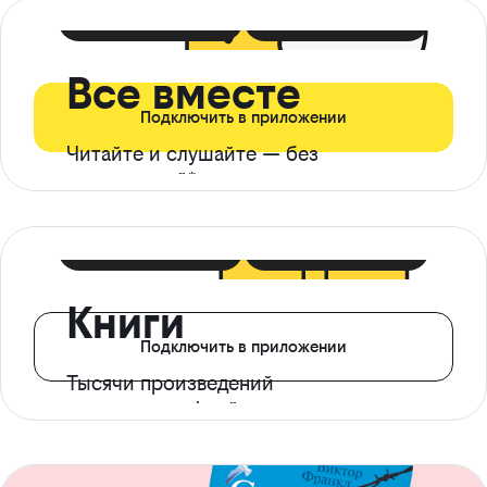
399 ₽ в мес
21 ₽ в день
Все вместе
Подключить в приложении
Читайте и слушайте — без
ограничений*
299 ₽ в мес
14 ₽ в день
Книги
Подключить в приложении
Тысячи произведений
с доступом офлайн