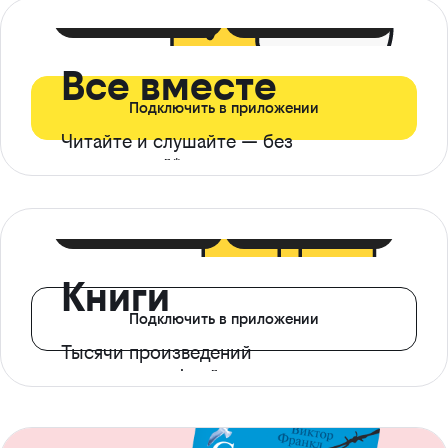
399 ₽ в мес
21 ₽ в день
Все вместе
Подключить в приложении
Читайте и слушайте — без
ограничений*
299 ₽ в мес
14 ₽ в день
Книги
Подключить в приложении
Тысячи произведений
с доступом офлайн