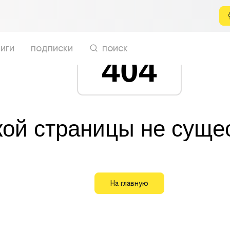
иги
подписки
поиск
404
кой страницы не суще
На главную