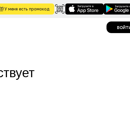
У меня есть промокод
войт
ствует