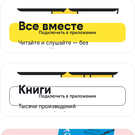
399 ₽ в мес
21 ₽ в день
Все вместе
Подключить в приложении
Читайте и слушайте — без
ограничений*
299 ₽ в мес
14 ₽ в день
Книги
Подключить в приложении
Тысячи произведений
с доступом офлайн