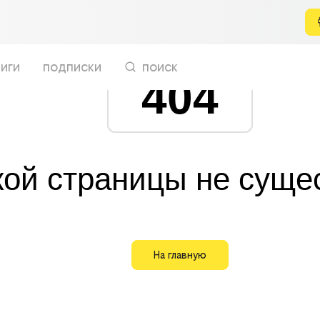
иги
подписки
поиск
404
кой страницы не суще
На главную