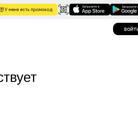
У меня есть промокод
войт
ствует