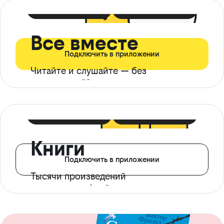
399 ₽ в мес
21 ₽ в день
Все вместе
Подключить в приложении
Читайте и слушайте — без
ограничений*
299 ₽ в мес
14 ₽ в день
Книги
Подключить в приложении
Тысячи произведений
с доступом офлайн