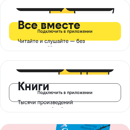
399 ₽ в мес
21 ₽ в день
Все вместе
Подключить в приложении
Читайте и слушайте — без
ограничений*
299 ₽ в мес
14 ₽ в день
Книги
Подключить в приложении
Тысячи произведений
с доступом офлайн