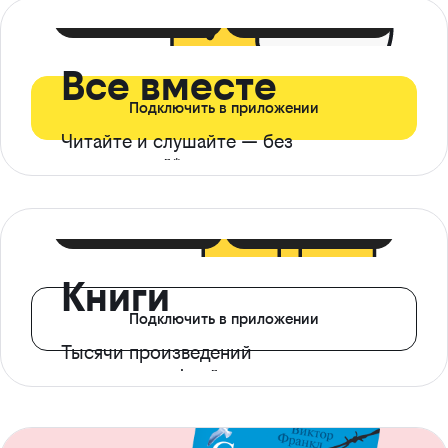
399 ₽ в мес
21 ₽ в день
Все вместе
Подключить в приложении
Читайте и слушайте — без
ограничений*
299 ₽ в мес
14 ₽ в день
Книги
Подключить в приложении
Тысячи произведений
с доступом офлайн